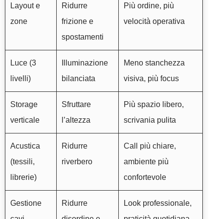
Layout e
Ridurre
Più ordine, più
zone
frizione e
velocità operativa
spostamenti
Luce (3
Illuminazione
Meno stanchezza
livelli)
bilanciata
visiva, più focus
Storage
Sfruttare
Più spazio libero,
verticale
l’altezza
scrivania pulita
Acustica
Ridurre
Call più chiare,
(tessili,
riverbero
ambiente più
librerie)
confortevole
Gestione
Ridurre
Look professionale,
cavi
disordine e
praticità quotidiana